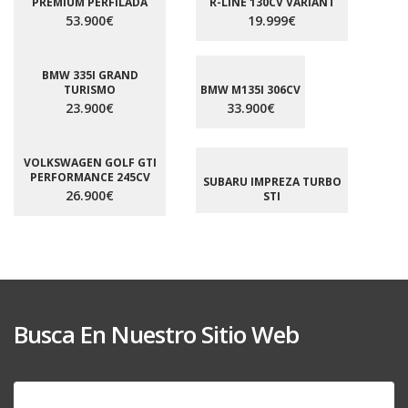
PREMIUM PERFILADA
R-LINE 130CV VARIANT
53.900€
19.999€
BMW 335I GRAND
TURISMO
BMW M135I 306CV
23.900€
33.900€
VOLKSWAGEN GOLF GTI
PERFORMANCE 245CV
SUBARU IMPREZA TURBO
26.900€
STI
Busca En Nuestro Sitio Web
Buscar: