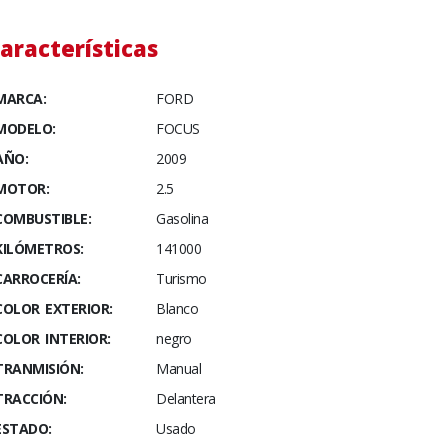
aracterísticas
MARCA:
FORD
MODELO:
FOCUS
AÑO:
2009
MOTOR:
2.5
COMBUSTIBLE:
Gasolina
KILÓMETROS:
141000
CARROCERÍA:
Turismo
COLOR EXTERIOR:
Blanco
COLOR INTERIOR:
negro
TRANMISIÓN:
Manual
TRACCIÓN:
Delantera
ESTADO:
Usado