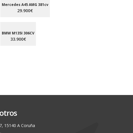
Mercedes A45 AMG 381cv
29.900€
BMW M135I 306CV
33.900€
otros
7, 15140 A Coruña