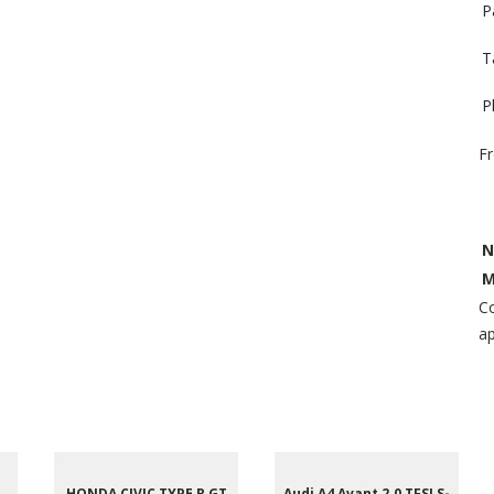
P
T
P
Fr
N
M
Co
ap
HONDA CIVIC TYPE R GT
Audi A4 Avant 2.0 TFSI S-